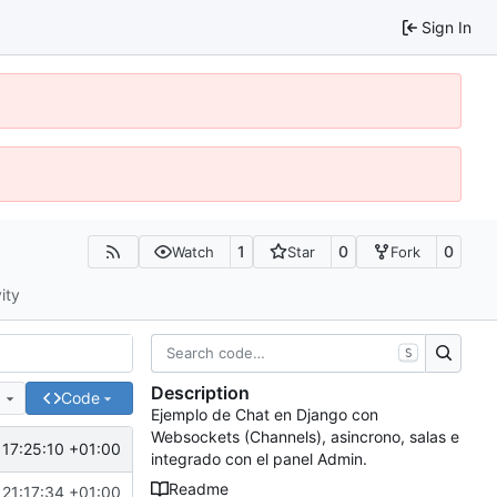
Sign In
1
0
0
Watch
Star
Fork
ity
S
Description
e
Code
Ejemplo de Chat en Django con
Websockets (Channels), asincrono, salas e
 17:25:10 +01:00
integrado con el panel Admin.
Readme
 21:17:34 +01:00