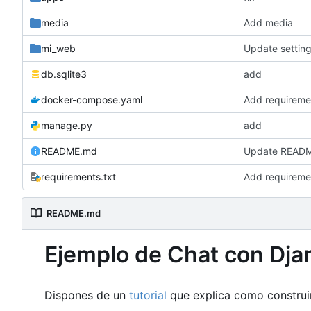
media
Add media
mi_web
Update settin
db.sqlite3
add
docker-compose.yaml
Add requireme
manage.py
add
README.md
Update READ
requirements.txt
Add requireme
README.md
Ejemplo de Chat con Dja
Dispones de un
tutorial
que explica como construir