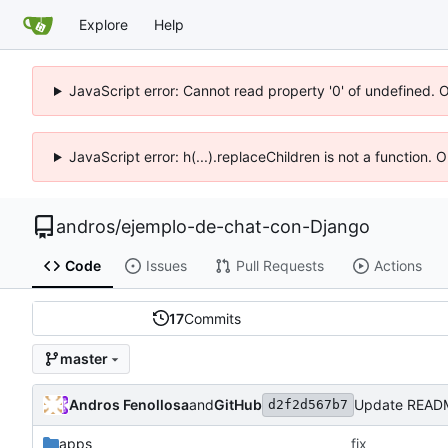
Explore
Help
JavaScript error: Cannot read property '0' of undefined. 
JavaScript error: h(...).replaceChildren is not a function.
andros
/
ejemplo-de-chat-con-Django
Code
Issues
Pull Requests
Actions
17
Commits
master
Andros Fenollosa
and
GitHub
Update READ
d2f2d567b7
apps
fix