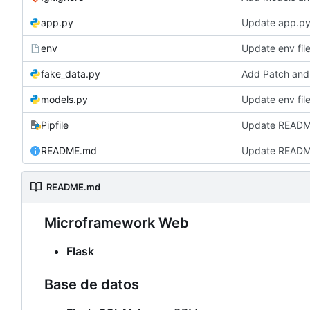
app.py
Update app.p
env
Update env fil
fake_data.py
Add Patch and
models.py
Update env fil
Pipfile
Update READ
README.md
Update READ
README.md
Microframework Web
Flask
Base de datos