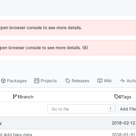
Open browser console to see more details.
 Open browser console to see more details. (8)
Packages
Projects
Releases
Wiki
Activ
1
Branch
0
Tags
Add Fil
T
2018-02-12 
y
d Add fake data
2018-01-31 