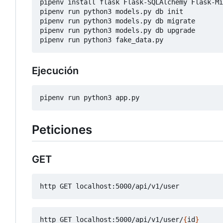
pipenv install flask Flask-SQLAlchemy Flask-Mi
pipenv run python3 models.py db init

pipenv run python3 models.py db migrate

pipenv run python3 models.py db upgrade

Ejecución
Peticiones
GET
http GET localhost:5000/api/v1/user/
{
id
}