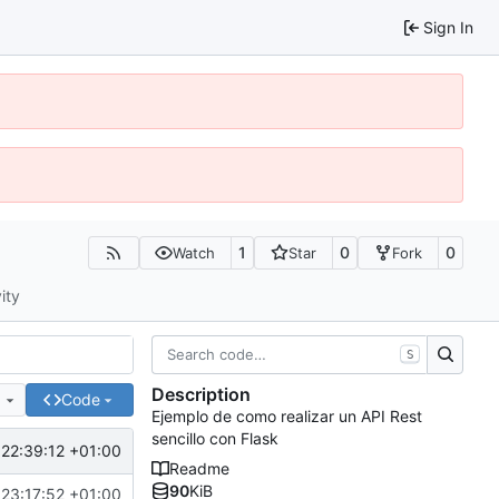
Sign In
1
0
0
Watch
Star
Fork
ity
S
Description
e
Code
Ejemplo de como realizar un API Rest
sencillo con Flask
22:39:12 +01:00
Readme
90
KiB
23:17:52 +01:00