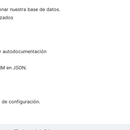
onar nuestra base de datos.
izados
 y autodocumentación
ORM en JSON.
 de configuración.