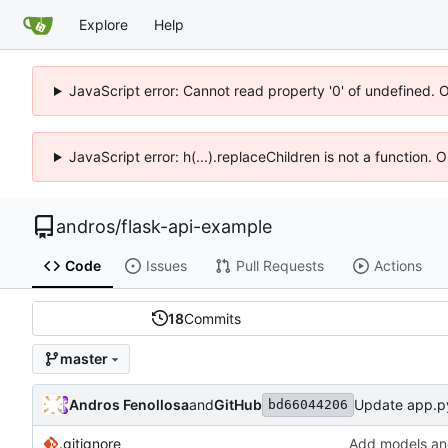
Explore
Help
JavaScript error: Cannot read property '0' of undefined. 
JavaScript error: h(...).replaceChildren is not a function.
andros
/
flask-api-example
Code
Issues
Pull Requests
Actions
18
Commits
master
Andros Fenollosa
and
GitHub
Update app.p
bd66044206
.gitignore
Add models an