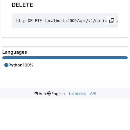
DELETE
http DELETE localhost:5000/api/v1/notice/
{
id
}
Languages
Python
100%
Licenses
API
Auto
English