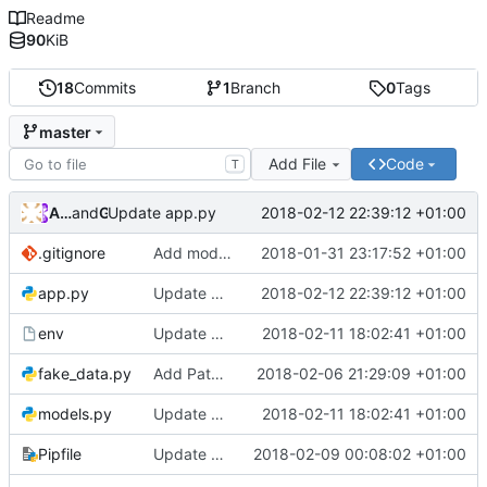
Readme
90
KiB
18
Commits
1
Branch
0
Tags
master
Add File
Code
T
Andros Fenollosa
and
GitHub
2018-02-12 22:39:12 +01:00
Update app.py
.gitignore
Add models and Add fake data
2018-01-31 23:17:52 +01:00
app.py
Update app.py
2018-02-12 22:39:12 +01:00
env
Update env file
2018-02-11 18:02:41 +01:00
fake_data.py
Add Patch and Delete
2018-02-06 21:29:09 +01:00
models.py
Update env file
2018-02-11 18:02:41 +01:00
Pipfile
Update README
2018-02-09 00:08:02 +01:00