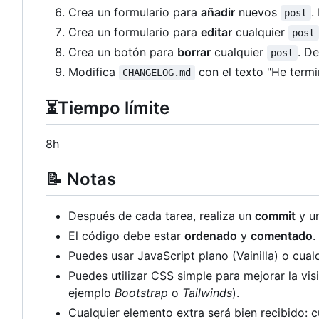
Crea un formulario para
añadir
nuevos
.
post
Crea un formulario para
editar
cualquier
post
Crea un botón para
borrar
cualquier
. De
post
Modifica
con el texto "He termi
CHANGELOG.md
⏳
Tiempo límite
8h
📝
Notas
Después de cada tarea, realiza un
commit
y u
El código debe estar
ordenado
y
comentado
.
Puedes usar JavaScript plano (Vainilla) o cua
Puedes utilizar CSS simple para mejorar la vi
ejemplo
Bootstrap
o
Tailwinds
).
Cualquier elemento extra será bien recibido: 