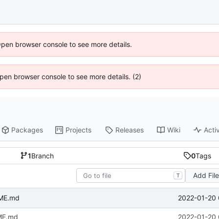
Open browser console to see more details.
 Open browser console to see more details. (2)
Packages
Projects
Releases
Wiki
Activ
1
Branch
0
Tags
Add Fil
T
2022-01-20 
ME.md
ME.md
2022-01-20 