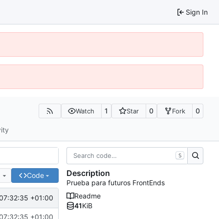
Sign In
1
0
0
Watch
Star
Fork
ity
S
Description
e
Code
Prueba para futuros FrontEnds
Readme
07:32:35 +01:00
41
KiB
07:32:35 +01:00