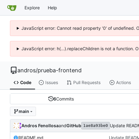
Explore
Help
JavaScript error: Cannot read property '0' of undefined. 
JavaScript error: h(...).replaceChildren is not a function.
andros
/
prueba-frontend
Code
Issues
Pull Requests
Actions
6
Commits
main
Andros Fenollosa
and
GitHub
Update READ
1ae8a93be0
README.md
Update READ